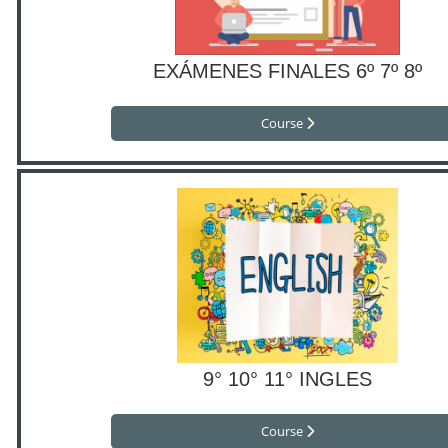
EXÁMENES FINALES 6º 7º 8º
Course
9° 10° 11° INGLES
Course