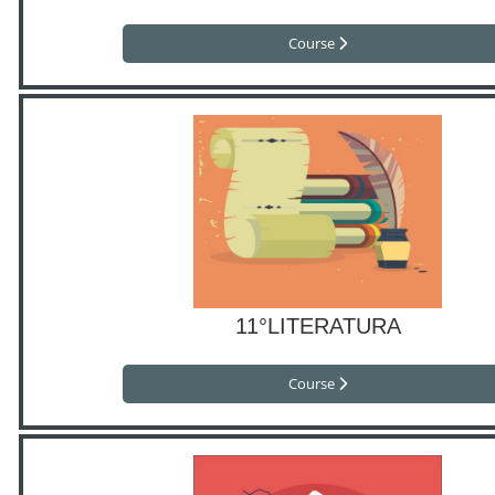
Course
11°LITERATURA
Course