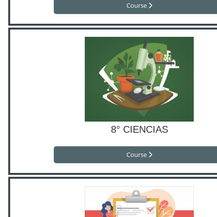
Course
8° CIENCIAS
Course